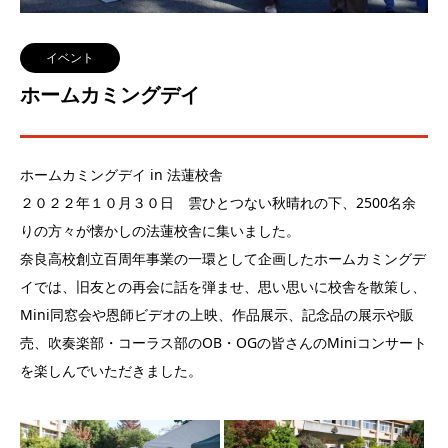
イベント
ホームカミングデイ
ホームカミングデイ in 法蓮校舎
２０２２年１０月３０日 雲ひとつない秋晴れの下、2500名余
りの方々が懐かしの法蓮校舎に集いました。
奈良高校創立百周年事業の一環として企画したホームカミングデ
イでは、旧友との再会に話を弾ませ、思い思いに校舎を散策し、
Mini同窓会や恩師ビデオの上映、作品展示、記念品の展示や販
売、吹奏楽部・コーラス部のOB・OGの皆さんのMiniコンサート
を楽しんでいただきました。