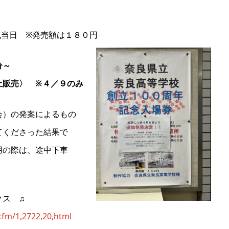
当日 ※発売額は１８０円
分～
上販売〉 ※４／９のみ
会）の発案によるもの
てくださった結果で
用の際は、途中下車
クス ♫
cfm/1,2722,20,html