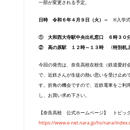
一部が変更される予定。
日時 令和６年４月９日（火）～
※入学式
① 大和西大寺駅中央出札窓口 ６時３０
② 高の原駅 １２時～１３時 〈特別机
今回の発売は、奈良高校在校生（鉄道愛好
で
、近鉄さんが生徒の熱い思いを受け止め
す。折角の機会ですので、近鉄電車をご利
し、お買
い求め下さい。
【奈良高校 公式ホームページ】 トピッ
https://www.e-net.nara.jp/hs/nara/index.