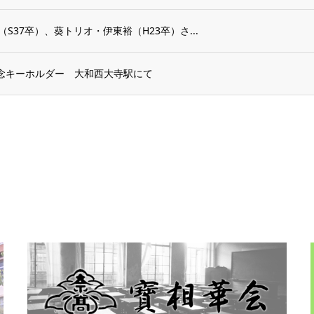
（S37卒）、葵トリオ・伊東裕（H23卒）さ...
記念キーホルダー 大和西大寺駅にて