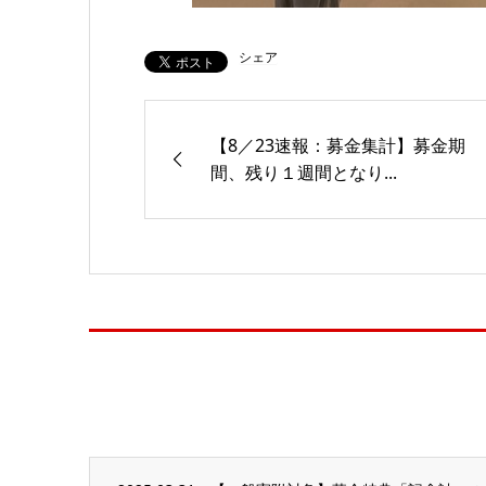
シェア
【8／23速報：募金集計】募金期
間、残り１週間となり...