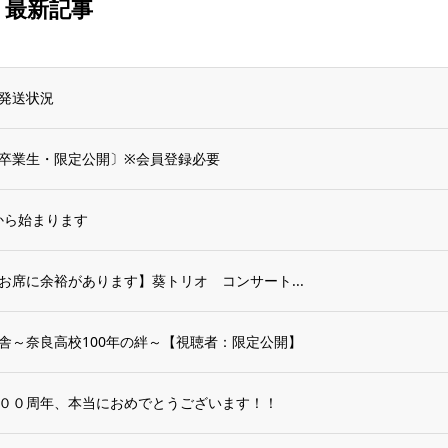
最新記事
発送状況
卒業生・限定公開〕※会員登録必要
から始まります
まだお席に余裕があります】葵トリオ コンサート...
舎～奈良高校100年の絆～【視聴者：限定公開】
００周年、本当におめでとうございます！！