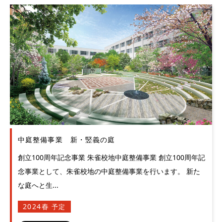
中庭整備事業 新・竪義の庭
創立100周年記念事業 朱雀校地中庭整備事業 創立100周年記
念事業として、朱雀校地の中庭整備事業を行います。 新た
な庭へと生...
2024春
予定